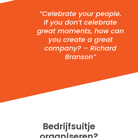
“Celebrate your people.
If you don’t celebrate
great moments, how can
you create a great
company? – Richard
Branson”
Bedrijfsuitje
organiseren?