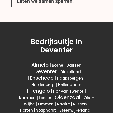
Laten we samen sparren!
Bedrijfsuitje in
Deventer
Almelo
| Borne | Dalfsen
Deventer
|
| Dinkelland
Enschede
|
| Haaksbergen |
Hardenberg | Hellendoorn
Hengelo
|
| Hof van Twente |
Oldenzaal
Kampen | Losser |
| Olst-
Wijhe | Ommen | Raalte | Rijssen-
Holten | Staphorst | Steenwijkerland |