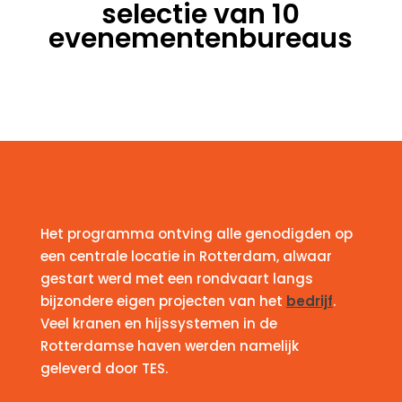
selectie van 10
evenementenbureaus
Het programma ontving alle genodigden op
een centrale locatie in Rotterdam, alwaar
gestart werd met een rondvaart langs
bijzondere eigen projecten van het
bedrijf
.
Veel kranen en hijssystemen in de
Rotterdamse haven werden namelijk
geleverd door TES.