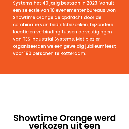
Systems het 40 jarig bestaan in 2023. Vanuit
een selectie van 10 evenementenbureaus won
Showtime Orange de opdracht door de
combinatie van bedrijfsbezoeken, bijzondere
locatie en verbinding tussen de vestigingen
van TES Industrial Systems. Met plezier
organiseerden we een geweldig jubileumfeest
voor 180 personen te Rotterdam.
Showtime Orange werd
verkozen uit een