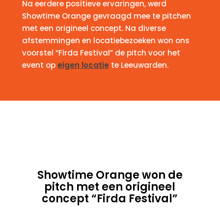
Na eerdere positieve ervaringen, werd
Showtime Orange gevraagd mee te pitchen
met een origineel concept. Na diverse
afstemmingen en locatiebezoeken won ons
voorstel “Firda Festival” de pitch voor het
event op
eigen locatie
te Leeuwarden.
Showtime Orange won de
pitch met een origineel
concept “Firda Festival”