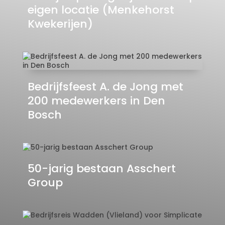
eigen locatie (Menkehorst
Kwekerijen)
Bedrijfsfeest A. de Jong met
200 medewerkers in Den
Bosch
50-jarig bestaan Asschert
Group