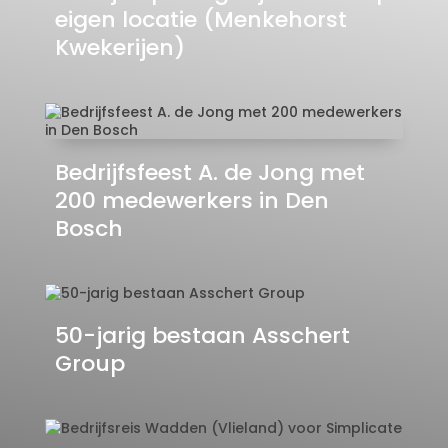
eigen locatie (Menkehorst
Kwekerijen)
Bedrijfsfeest A. de Jong met
200 medewerkers in Den
Bosch
50-jarig bestaan Asschert
Group