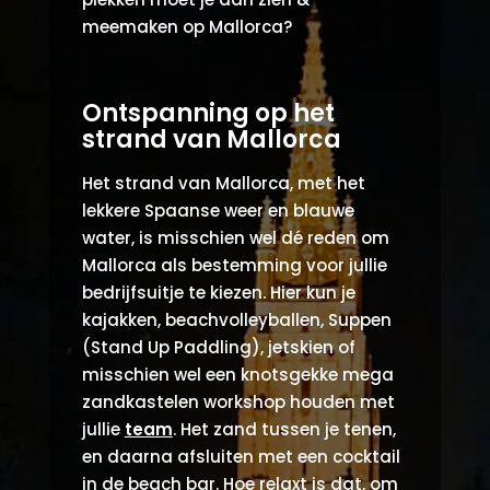
meemaken op Mallorca?
Ontspanning op het
strand van Mallorca
Het strand van Mallorca, met het
lekkere Spaanse weer en blauwe
water, is misschien wel dé reden om
Mallorca als bestemming voor jullie
bedrijfsuitje te kiezen. Hier kun je
kajakken, beachvolleyballen, Suppen
(Stand Up Paddling), jetskien of
misschien wel een knotsgekke mega
zandkastelen workshop houden met
jullie
team
. Het zand tussen je tenen,
en daarna afsluiten met een cocktail
in de beach bar. Hoe relaxt is dat, om