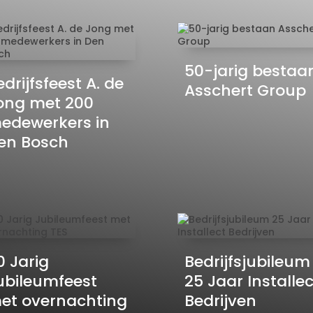
50-jarig bestaa
edrijfsfeest A. de
Asschert Group
ong met 200
edewerkers in
en Bosch
0 Jarig
Bedrijfsjubileum
ubileumfeest
25 Jaar Installec
et overnachting
Bedrijven