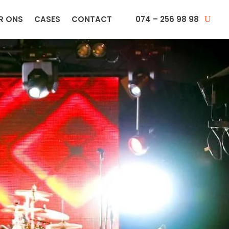
R ONS
CASES
CONTACT
074 – 256 98 98