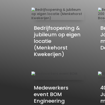
Bedrijfsopening &
B
jubileum op eigen
J
locatie
m
(Menkehorst
D
Kwekerijen)
Medewerkers
4
event BOM
J
Engineering
m