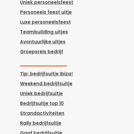
Uniek personeelsfeest
Personeels feest uitje
Luxe personeelsfeest
Teambuilding uitjes
Avontuurlijke uitjes
Groepsreis bedrijf
Tip: bedrijfsuitje Ibiza!
Weekend bedrijfsuitje
Uniek bedrijfsuitje
Bedrijfsuitje top 10
Strandactiviteiten
Rally bedrijfsuitje
Gaaf bedrijfsuitje