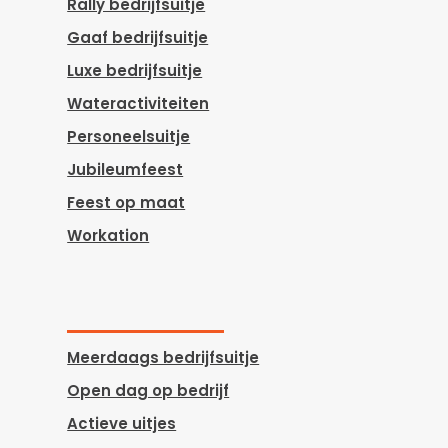
Rally bedrijfsuitje
Gaaf bedrijfsuitje
Luxe bedrijfsuitje
Wateractiviteiten
Personeelsuitje
Jubileumfeest
Feest op maat
Workation
Meerdaags bedrijfsuitje
Open dag op bedrijf
Actieve uitjes