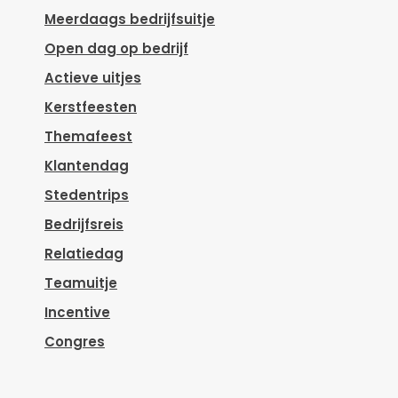
Meerdaags bedrijfsuitje
Open dag op bedrijf
Actieve uitjes
Kerstfeesten
Themafeest
Klantendag
Stedentrips
Bedrijfsreis
Relatiedag
Teamuitje
Incentive
Congres