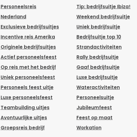
Personeelsreis
Tip: bedrijfsuitje Ibiza!
Nederland
Weekend bedrijfsuitje
Exclusieve bedrijfsuitjes
Uniek bedrijfsuitje
Incentive reis Amerika
Bedrijfsuitje top 10
Originele bedrijfsuitjes
Strandactiviteiten
Actief personeelsfeest
Rally bedrijfsuitje
Op reis met het bedrijf
Gaaf bedrijfsuitje
Uniek personeelsfeest
Luxe bedrijfsuitje
Personeels feest uitje
Wateractiviteiten
Luxe personeelsfeest
Personeelsuitje
Teambuilding uitjes
Jubileumfeest
Avontuurlijke uitjes
Feest op maat
Groepsreis bedrijf
Workation