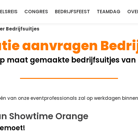
ELSREIS
CONGRES
BEDRIJFSFEEST
TEAMDAG
OVE
r Bedrijfsuitjes
tie aanvragen Bedrij
 op maat gemaakte bedrijfsuitjes van 
 één van onze eventprofessionals zal op werkdagen binne
an Showtime Orange
gemoet!