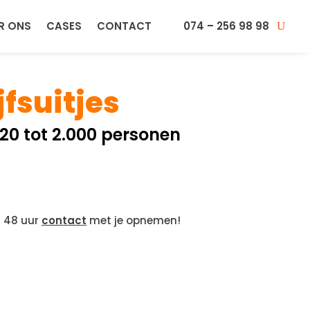
R ONS
CASES
CONTACT
074 – 256 98 98
fsuitjes
20 tot 2.000 personen
n 48 uur
contact
met je opnemen!