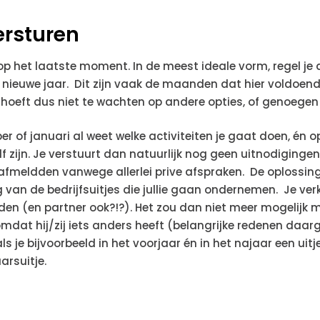
ersturen
op het laatste moment. In de meest ideale vorm, regel je a
 nieuwe jaar. Dit zijn vaak de maanden dat hier voldoende 
e hoeft dus niet te wachten op andere opties, of genoegen
er of januari al weet welke activiteiten je gaat doen, én o
 zijn. Je verstuurt dan natuurlijk nog geen uitnodiginge
 afmeldden vanwege allerlei prive afspraken. De oplossing
 van de bedrijfsuitjes die jullie gaan ondernemen. Je ver
en (en partner ook?!?). Het zou dan niet meer mogelijk 
mdat hij/zij iets anders heeft (belangrijke redenen daarg
ls je bijvoorbeeld in het voorjaar én in het najaar een u
rsuitje.