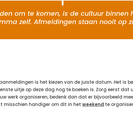
den om te komen, is de cultuur binnen he
mma zelf. Afmeldingen staan nooit op zi
 aanmeldingen is het kiezen van de juiste datum. Het is 
wenste uitje op deze dag nog te boeken is. Zorg eerst da
uw werk organiseren, bedenk dan dat er bijvoorbeeld meer
ist misschien handiger om dit in het
weekend
te organiser