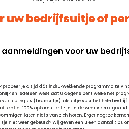
Bedrijfsuitjes
| 03 oktober 2016
 uw bedrijfsuitje of pe
 aanmeldingen voor uw bedrijfs
jk probeer je altijd dát indrukwekkende programma te vin
soonlijk en iedereen weet dat u degene bent welke het pr
m
van collega’s (
teamuitje
), als uitje voor het hele
bedrijf
uit dat er 100% opkomst zal zijn. In de week voorafgaand 
sommigen laten niets van zich horen. Erger nog: ze komen
 uitje niet weer gebeurd? Wij geven een u een aantal tips 