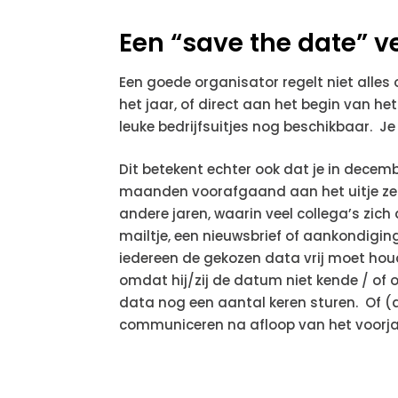
Een “save the date” v
Een goede organisator regelt niet alles 
het jaar, of direct aan het begin van het
leuke bedrijfsuitjes nog beschikbaar. J
Dit betekent echter ook dat je in decemb
maanden voorafgaand aan het uitje zelf
andere jaren, waarin veel collega’s zich
mailtje, een nieuwsbrief of aankondiging
iedereen de gekozen data vrij moet houd
omdat hij/zij de datum niet kende / of o
data nog een aantal keren sturen. Of (a
communiceren na afloop van het voorjaa