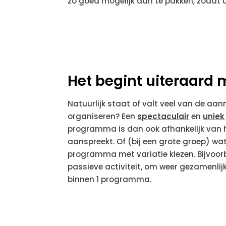
zo goed mogelijk aan te pakken, zodat 
Het begint uiteraard m
Natuurlijk staat of valt veel van de aa
organiseren? Een
spectaculair
en
uniek
programma is dan ook afhankelijk van h
aanspreekt. Of (bij een grote groep) wa
programma met variatie kiezen. Bijvoor
passieve activiteit, om weer gezamenlij
binnen 1 programma.