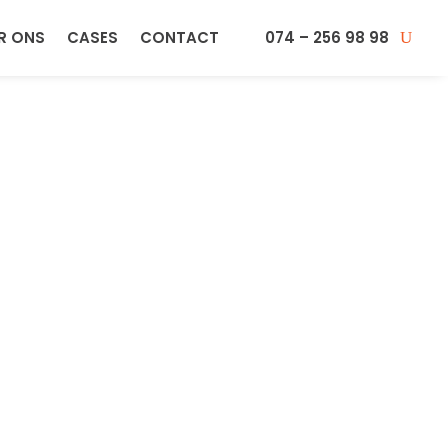
R ONS
CASES
CONTACT
074 – 256 98 98