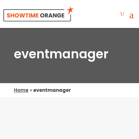
eventmanager
Home
»
eventmanager
Geen Resultaten Gevonden
De pagina die u zocht kon niet gevonden
worden. Probeer uw zoekopdracht te verfijnen
of gebruik de bovenstaande navigatie om deze