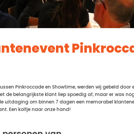
antenevent Pinkrocc
tussen Pinkroccade en Showtime, werden wij gebeld door 
et de belangrijkste klant liep spoedig af, maar er was n
me de uitdaging om binnen 7 dagen een memorabel klanten
ant. Een kolfje naar onze hand!
0 personen van