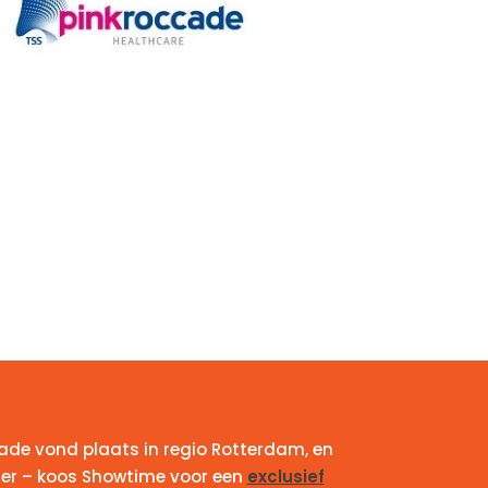
ade vond plaats in regio Rotterdam, en
ter – koos Showtime voor een
exclusief