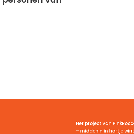
Het project van PinkRocc
– middenin in hartje win