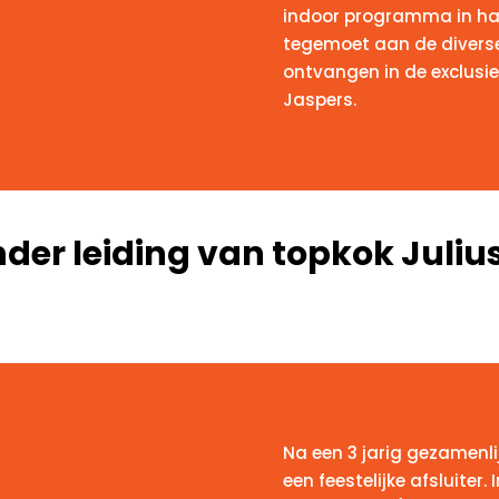
indoor programma in ha
tegemoet aan de diverse 
ontvangen in de exclusie
Jaspers.
der leiding van topkok Juliu
Na een 3 jarig gezamenl
een feestelijke afsluiter.