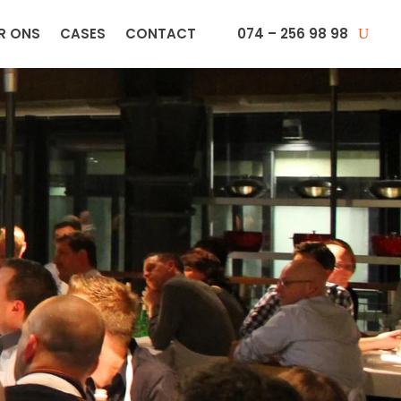
R ONS
CASES
CONTACT
074 – 256 98 98