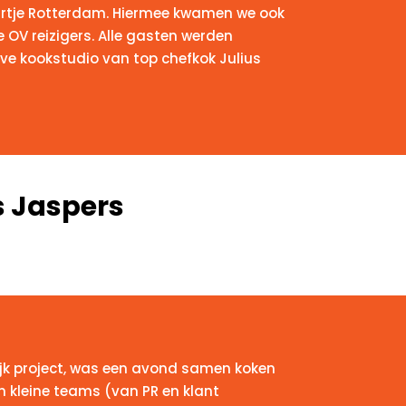
rtje Rotterdam. Hiermee kwamen we ook
OV reizigers. Alle gasten werden
ve kookstudio van top chefkok Julius
s Jaspers
ijk project, was een avond samen koken
 In kleine teams (van PR en klant