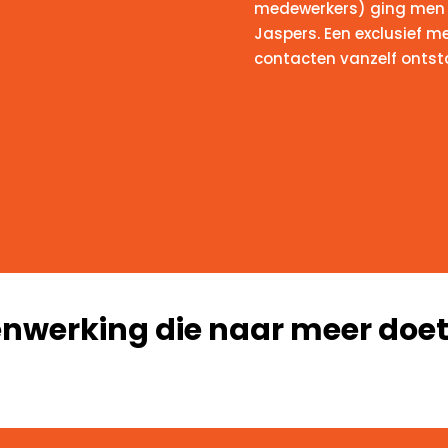
medewerkers) ging men a
Jaspers. Een exclusief m
contacten vanzelf ontst
nwerking die naar meer doe