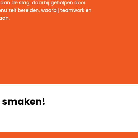
an de slag, daarbij geholpen door
enu zelf bereiden, waarbij teamwork en
aan.
t smaken!