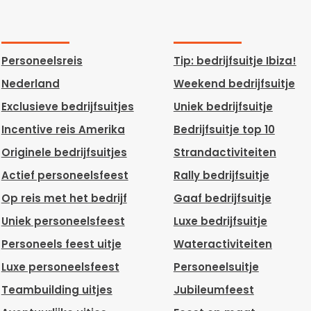
Personeelsreis
Tip: bedrijfsuitje Ibiza!
Nederland
Weekend bedrijfsuitje
Exclusieve bedrijfsuitjes
Uniek bedrijfsuitje
Incentive reis Amerika
Bedrijfsuitje top 10
Originele bedrijfsuitjes
Strandactiviteiten
Actief personeelsfeest
Rally bedrijfsuitje
Op reis met het bedrijf
Gaaf bedrijfsuitje
Uniek personeelsfeest
Luxe bedrijfsuitje
Personeels feest uitje
Wateractiviteiten
Luxe personeelsfeest
Personeelsuitje
Teambuilding uitjes
Jubileumfeest