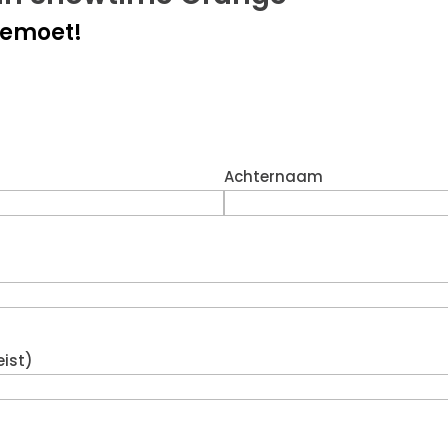
gemoet!
Achternaam
eist)