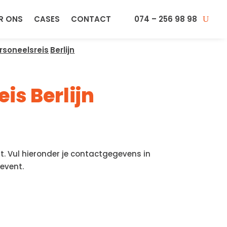
R ONS
CASES
CONTACT
074 – 256 98 98
rsoneelsreis
Berlijn
is Berlijn
. Vul hieronder je contactgegevens in
event.