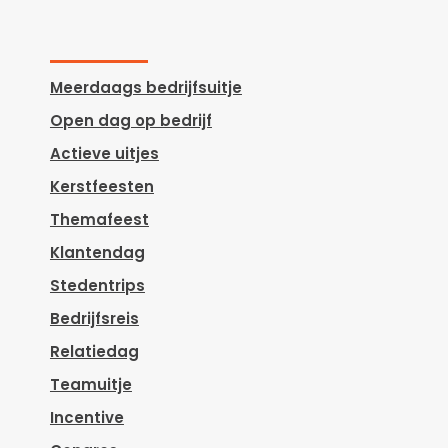
Meerdaags bedrijfsuitje
Open dag op bedrijf
Actieve uitjes
Kerstfeesten
Themafeest
Klantendag
Stedentrips
Bedrijfsreis
Relatiedag
Teamuitje
Incentive