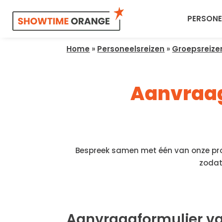
PERSONE
Home
»
Personeelsreizen
»
Groepsreize
Aanvraagf
Bespreek samen met één van onze proj
zodat
Aanvraagformulier v