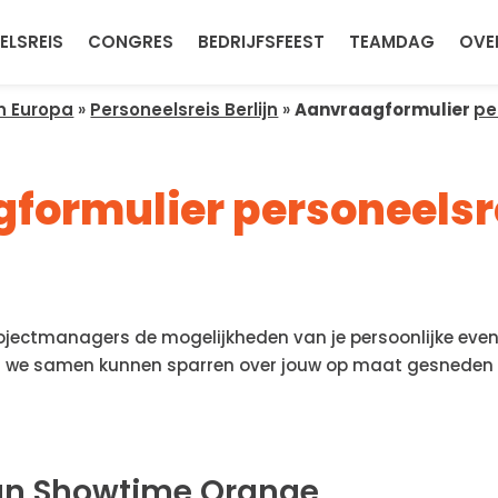
ELSREIS
CONGRES
BEDRIJFSFEEST
TEAMDAG
OVE
n Europa
»
Personeelsreis Berlijn
»
Aanvraagformulier
pe
ormulier personeelsre
ectmanagers de mogelijkheden van je persoonlijke event
 we samen kunnen sparren over jouw op maat gesneden 
an Showtime Orange