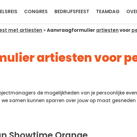
ELSREIS
CONGRES
BEDRIJFSFEEST
TEAMDAG
OVE
est met artiesten
»
Aanvraagformulier
artiesten
voor
pe
lier artiesten voor p
ectmanagers de mogelijkheden van je persoonlijke event
 we samen kunnen sparren over jouw op maat gesneden 
an Showtime Orange