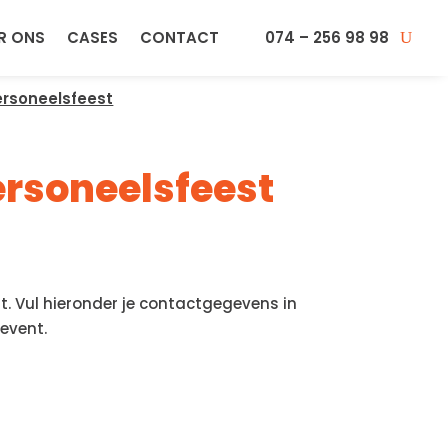
R ONS
CASES
CONTACT
074 – 256 98 98
rsoneelsfeest
ersoneelsfeest
. Vul hieronder je contactgegevens in
event.