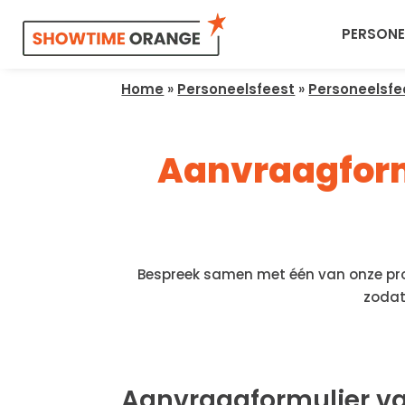
PERSONE
Home
»
Personeelsfeest
»
Personeelsfe
Aanvraagformu
Bespreek samen met één van onze proj
zodat
Aanvraagformulier v