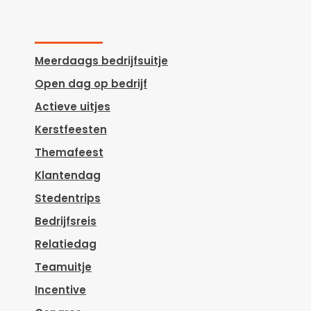
Meerdaags bedrijfsuitje
Open dag op bedrijf
Actieve uitjes
Kerstfeesten
Themafeest
Klantendag
Stedentrips
Bedrijfsreis
Relatiedag
Teamuitje
Incentive