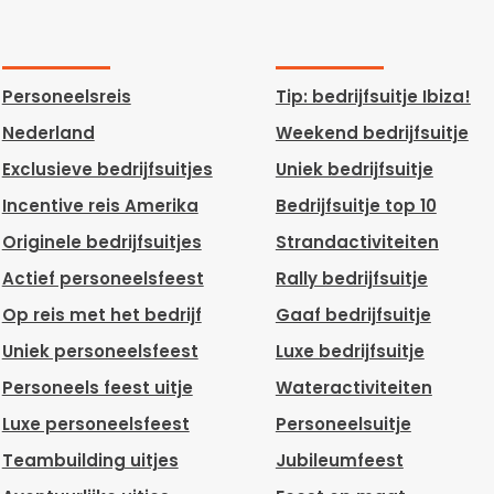
Personeelsreis
Tip: bedrijfsuitje Ibiza!
Nederland
Weekend bedrijfsuitje
Exclusieve bedrijfsuitjes
Uniek bedrijfsuitje
Incentive reis Amerika
Bedrijfsuitje top 10
Originele bedrijfsuitjes
Strandactiviteiten
Actief personeelsfeest
Rally bedrijfsuitje
Op reis met het bedrijf
Gaaf bedrijfsuitje
Uniek personeelsfeest
Luxe bedrijfsuitje
Personeels feest uitje
Wateractiviteiten
Luxe personeelsfeest
Personeelsuitje
Teambuilding uitjes
Jubileumfeest