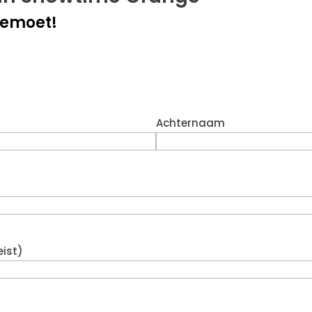
gemoet!
Achternaam
eist)