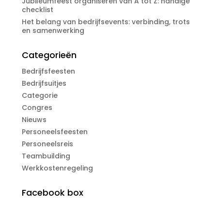
Jubileumfeest organiseren van A tot Z: handige
checklist
Het belang van bedrijfsevents: verbinding, trots
en samenwerking
Categorieën
Bedrijfsfeesten
Bedrijfsuitjes
Categorie
Congres
Nieuws
Personeelsfeesten
Personeelsreis
Teambuilding
Werkkostenregeling
Facebook box