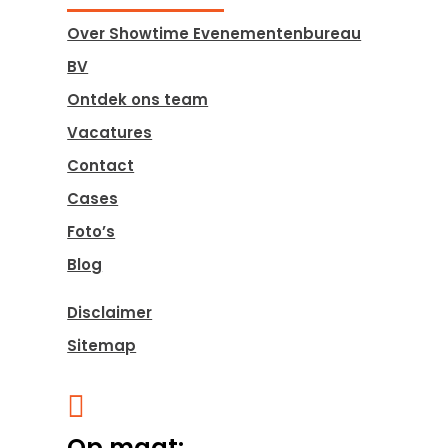
Over Showtime Evenementenbureau
BV
Ontdek ons team
Vacatures
Contact
Cases
Foto’s
Blog
Disclaimer
Sitemap

Op maat: