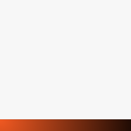
No show verminderen? Te late
afmeldingen? Lees hier alles over de
consequenties en de...
De do’s en dont’s | Tips voor het
organiseren van uw bedrijfsfeest Ga je
binnenkort een...