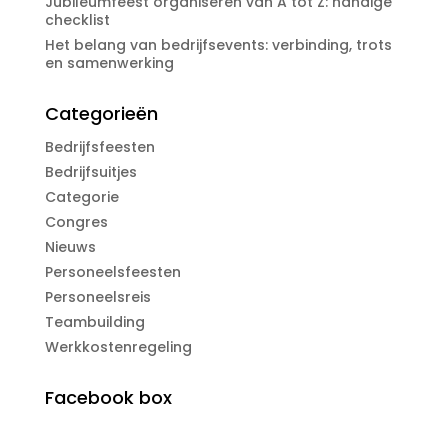
Jubileumfeest organiseren van A tot Z: handige
checklist
Het belang van bedrijfsevents: verbinding, trots
en samenwerking
Categorieën
Bedrijfsfeesten
Bedrijfsuitjes
Categorie
Congres
Nieuws
Personeelsfeesten
Personeelsreis
Teambuilding
Werkkostenregeling
Facebook box