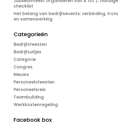
Jubileumfeest organiseren van A tot Z: handige
checklist
Het belang van bedrijfsevents: verbinding, trots
en samenwerking
Categorieën
Bedrijfsfeesten
Bedrijfsuitjes
Categorie
Congres
Nieuws
Personeelsfeesten
Personeelsreis
Teambuilding
Werkkostenregeling
Facebook box