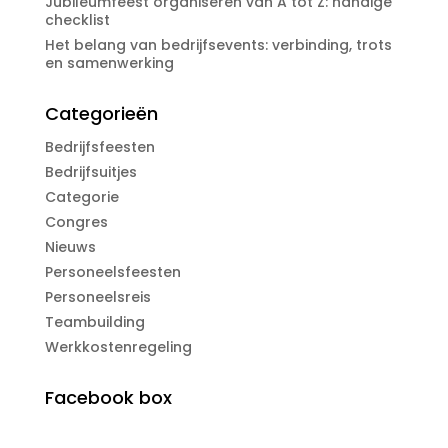
Jubileumfeest organiseren van A tot Z: handige
checklist
Het belang van bedrijfsevents: verbinding, trots
en samenwerking
Categorieën
Bedrijfsfeesten
Bedrijfsuitjes
Categorie
Congres
Nieuws
Personeelsfeesten
Personeelsreis
Teambuilding
Werkkostenregeling
Facebook box