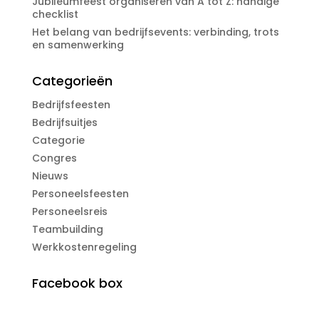
Jubileumfeest organiseren van A tot Z: handige
checklist
Het belang van bedrijfsevents: verbinding, trots
en samenwerking
Categorieën
Bedrijfsfeesten
Bedrijfsuitjes
Categorie
Congres
Nieuws
Personeelsfeesten
Personeelsreis
Teambuilding
Werkkostenregeling
Facebook box