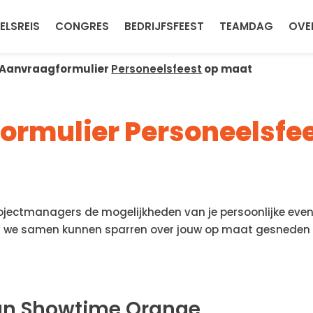
ELSREIS
CONGRES
BEDRIJFSFEEST
TEAMDAG
OVE
Aanvraagformulier
Personeelsfeest
op maat
rmulier Personeelsfe
ectmanagers de mogelijkheden van je persoonlijke event
 we samen kunnen sparren over jouw op maat gesneden 
an Showtime Orange