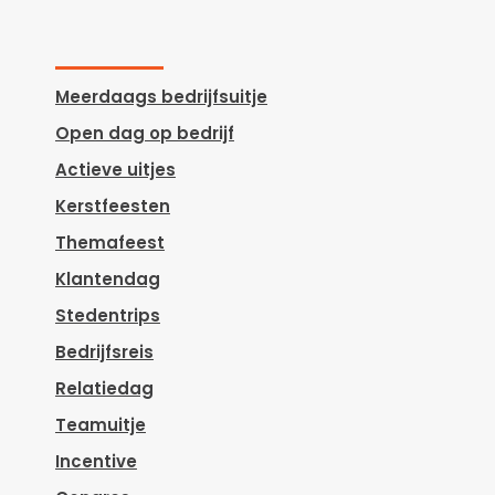
Meerdaags bedrijfsuitje
Open dag op bedrijf
Actieve uitjes
Kerstfeesten
Themafeest
Klantendag
Stedentrips
Bedrijfsreis
Relatiedag
Teamuitje
Incentive