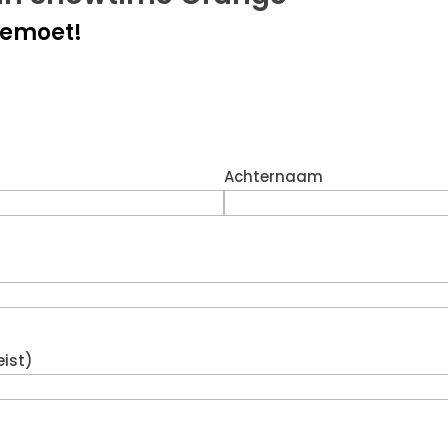
gemoet!
Achternaam
eist)