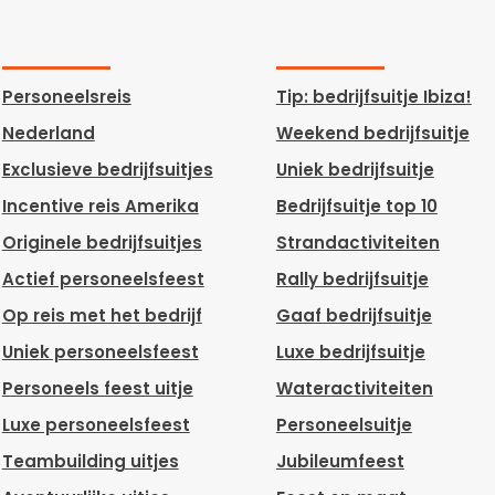
Personeelsreis
Tip: bedrijfsuitje Ibiza!
Nederland
Weekend bedrijfsuitje
Exclusieve bedrijfsuitjes
Uniek bedrijfsuitje
Incentive reis Amerika
Bedrijfsuitje top 10
Originele bedrijfsuitjes
Strandactiviteiten
Actief personeelsfeest
Rally bedrijfsuitje
Op reis met het bedrijf
Gaaf bedrijfsuitje
Uniek personeelsfeest
Luxe bedrijfsuitje
Personeels feest uitje
Wateractiviteiten
Luxe personeelsfeest
Personeelsuitje
Teambuilding uitjes
Jubileumfeest