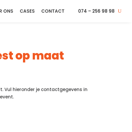
R ONS
CASES
CONTACT
074 – 256 98 98
est op maat
. Vul hieronder je contactgegevens in
event.