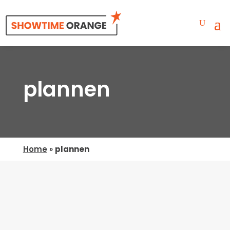
plannen
Home
»
plannen
Geen Resultaten Gevonden
De pagina die u zocht kon niet gevonden
worden. Probeer uw zoekopdracht te verfijnen
of gebruik de bovenstaande navigatie om deze