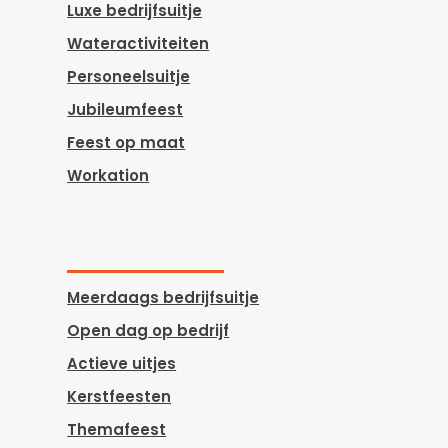
Luxe bedrijfsuitje
Wateractiviteiten
Personeelsuitje
Jubileumfeest
Feest op maat
Workation
Meerdaags bedrijfsuitje
Open dag op bedrijf
Actieve uitjes
Kerstfeesten
Themafeest